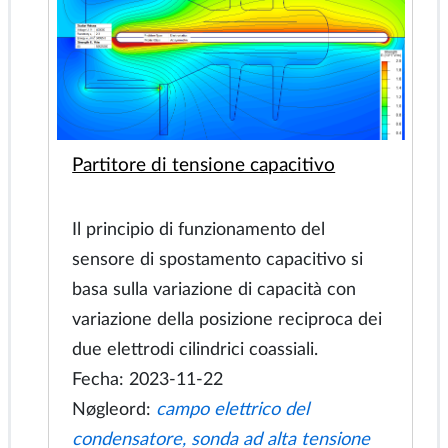
Viene simulato il motore a induzione
lineare per il treno hyperloop. Il motore
è alimentato dal convertitore di
frequenza. Il motore si avvia a velocità
zero. Per ogni specifica velocità di
movimento la frequenza viene
attenuata per ottenere il valore
massimo della forza di spinta.
Fecha: 2024-03-07
Nøgleord:
Motore CA, forza di spinta,
iper-loop, azionamento a frequenza
variabile