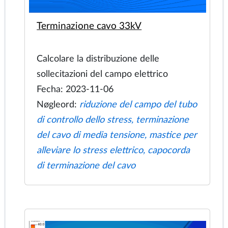
Le sbarre divise squilibrano la
corrente
Il sistema di sbarre viene utilizzato per
fornire la corrente elettrica dal
trasformatore al forno elettrico per la
fusione del vetro. Sono necessari studi
approfonditi per progettare il sistema di
sbarre più efficace e ridurre al minimo
le perdite di potenza.
Fecha: 2023-11-19
Nøgleord:
campo magnetico, linea di
trasmissione