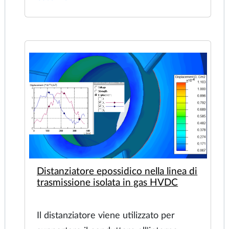
Fecha: 2025-01-15
Nøgleord:
Sfera dielettrica, campo
elettrico uniforme, campo elettrico
esterno