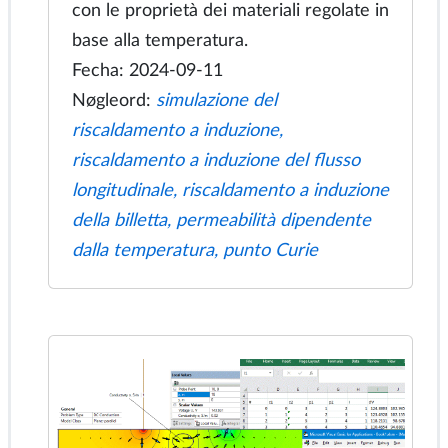
billetta dipendono fortemente dalla
temperatura. La simulazione QuickField
dei processi elettromagnetici e termici
viene eseguita utilizzando lo script
appositamente sviluppato che
automatizza l'accoppiamento multifisico
con le proprietà dei materiali regolate in
base alla temperatura.
Fecha: 2024-09-11
Nøgleord:
simulazione del
riscaldamento a induzione,
riscaldamento a induzione del flusso
longitudinale, riscaldamento a induzione
della billetta, permeabilità dipendente