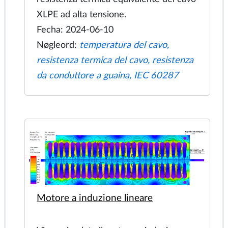
Conduttività termica del cavo
La norma IEC 60287-2-1 fornisce il
metodo per il calcolo della resistenza
termica del conduttore alla guaina del
cavo. In questo esempio utilizziamo un
approccio pratico per semplificare la
struttura di un cavo e calcolare la
resistenza termica equivalente del cavo
XLPE ad alta tensione.
Fecha: 2024-06-10
Nøgleord:
temperatura del cavo,
resistenza termica del cavo, resistenza
da conduttore a guaina, IEC 60287