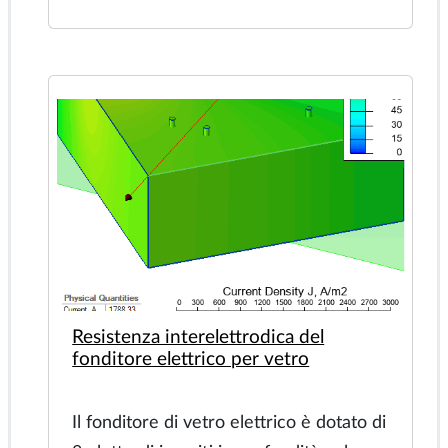
Il metodo a quattro sonde viene
utilizzato per misurare la resistenza del
foglio sottile. Questo metodo è simile al
metodo dell'array Wenner. Ma qui si
tratta di un esemplare di dimensioni
limitate. Quindi le correzioni
all'equazione dovrebbero essere
apportate. Utilizziamo un modello agli
elementi finiti per verificare queste
equazioni.
Fecha: 2024-03-27
Nøgleord:
test non distruttivi, sonda
Wenner a quattro punti, misurazione