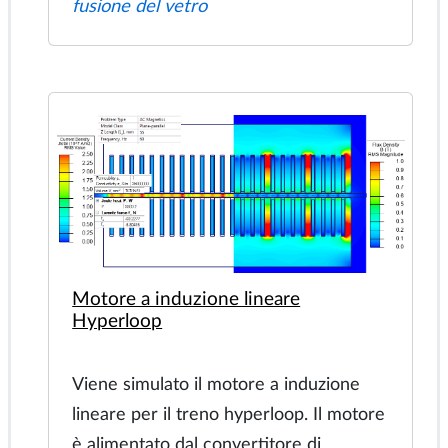
Il fonditore di vetro elettrico è dotato di
8 elettrodi inseriti in profondità nel
vetro sfuso. Dobbiamo trovare le
resistenze da elettrodo a elettrodo. In
generale dovremmo applicare la
differenza di potenziale elettrico a
ciascuna coppia di elettrodi e misurare
la corrente. La resistenza è il rapporto
tra la differenza di potenziale e la
corrente.
Fecha: 2024-03-25
Nøgleord:
misurazione della resistività,
test non distruttivi, resistenza degli
elettrodi, resistenza equivalente del