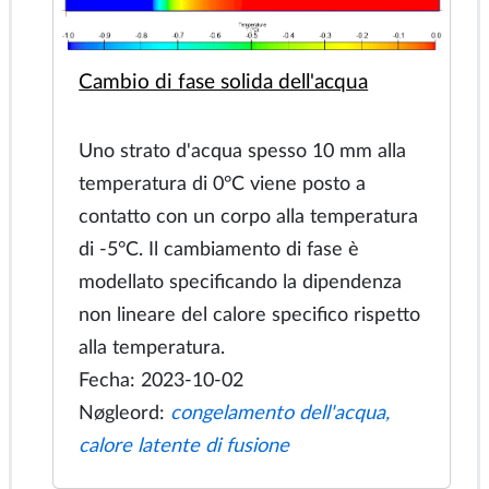
Temperatura della scheda LED
Il diodo emettitore di luce è posizionato
sulla scheda portante del chip collegata
al circuito stampato con nucleo
metallico. I passaggi termici vengono
utilizzati per fornire percorsi a bassa
resistenza per il flusso di calore,
contribuendo a mantenere bassa la
temperatura del chip.
Fecha: 2023-10-16
Nøgleord:
Temperatura del dissipatore
di calore LED, via termica PCB, tramite
resistenza termica, temperatura del
diodo emettitore di luce, temperatura