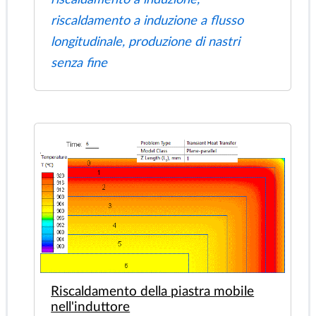
Potenza riscaldamento ad induzione
lastra
Nell'induttore viene posizionata una
lastra di acciaio preriscaldata. Calcolare
la potenza termica Joule.
Fecha: 2024-06-05
Nøgleord:
simulazione del
riscaldamento a induzione,
riscaldamento a induzione a flusso
longitudinale, produzione di nastri
senza fine