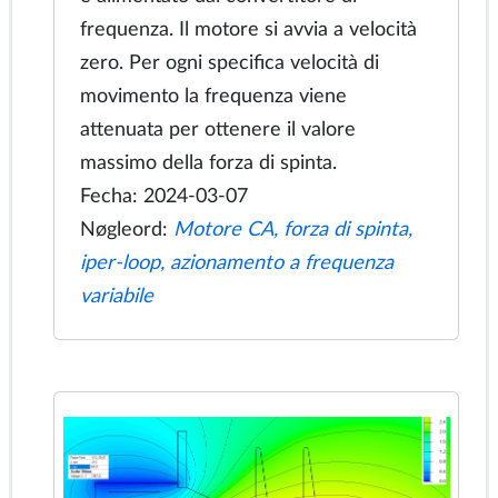
circuito, flusso di corrente, Ghandakly,
resistenza interelettrodica, forno per la
fusione del vetro
Motore a induzione lineare
Hyperloop