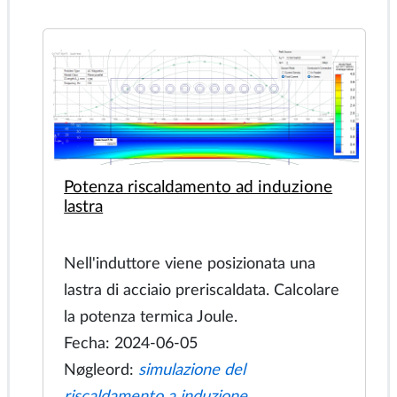
movimento la frequenza viene
attenuata per ottenere il valore
massimo della forza di spinta.
Fecha: 2024-06-06
Nøgleord:
Motore CA, forza di spinta,
iper-loop, circuito equivalente
Steinmetz del motore a induzione,
circuito equivalente a T del motore a
induzione