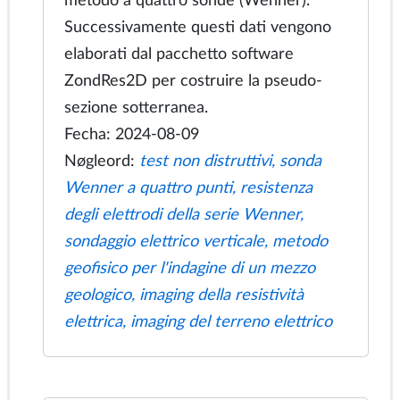
resistività elettrica (ERT) o il software di
imaging di resistività elettrica. Nel
modello abbiamo uno strato di argilla e
un flusso d'acqua sotterraneo. Gli
elettrodi sono distribuiti sulla superficie
terrestre. Per misurare la resistenza CC
tra gli elettrodi viene utilizzato un
metodo a quattro sonde (Wenner).
Successivamente questi dati vengono
elaborati dal pacchetto software
ZondRes2D per costruire la pseudo-
sezione sotterranea.
Fecha: 2024-08-09
Nøgleord:
test non distruttivi, sonda