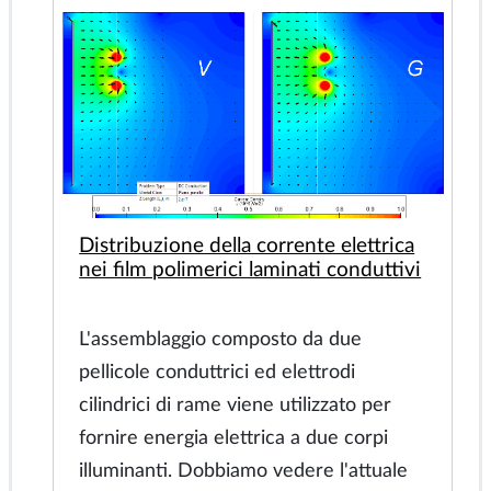
riscaldatore a induzione in linea con una
velocità di 6 m/min. Trova la
distribuzione della temperatura nella
lastra.
Fecha: 2024-05-28
Nøgleord:
simulazione del
riscaldamento a induzione,
riscaldamento a induzione a flusso
longitudinale, produzione di nastri
senza fine