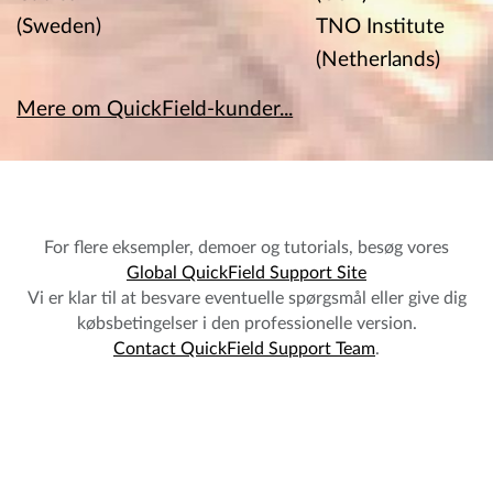
Baldor
Technology (USA)
Berkeley
Electric
Stanford
National
Company
University (USA)
Laboratory (USA
(USA)
Cornwall College
Los Alamos
Ericsson
(UK)
National Lab
Cables AB
(USA)
(Sweden)
TNO Institute
(Netherlands)
Mere om QuickField-kunder...
For flere eksempler, demoer og tutorials, besøg vores