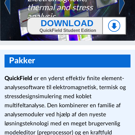
Electromagnetic,
thermal and stress
Previous
N
analysis
DOWNLOAD
QuickField Student Edition
Pakker
QuickField
er en yderst effektiv finite element-
analysesoftware til elektromagnetisk, termisk og
stressdesignsimulering med koblet
multifeltanalyse. Den kombinerer en familie af
analysemoduler ved hjælp af den nyeste