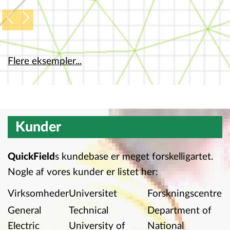
QuickField
-appen er ikke begrænset til denne
liste. Hvis du er i tvivl om, hvordan du anvender
QuickField på dit problem, bedes du kontakte os
og vi vil med glæde hjælpe.
Flere eksempler...
Kunder