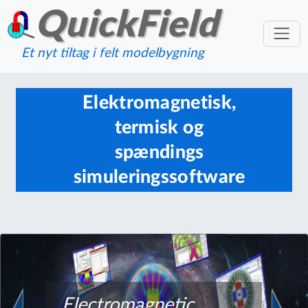
QuickField
Et nyt tiltag i felt modelbygning
Elektromagnetisk,
termisk og
spændings
simuleringssoftware