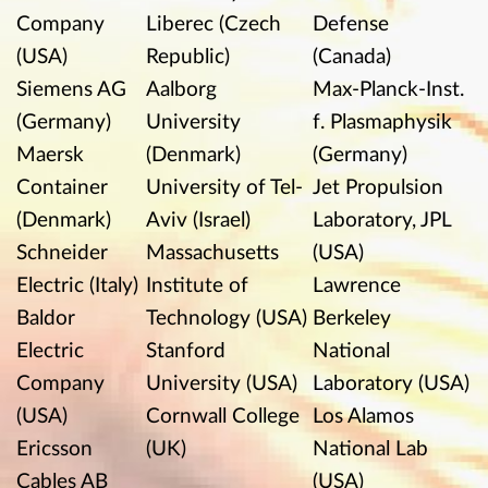
QuickField
s kundebase er meget forskelligartet.
Nogle af vores kunder er listet her:
Virksomheder
Universitet
Forskningscentr
General
Technical
Department of
Electric
University of
National
Company
Liberec (Czech
Defense
(USA)
Republic)
(Canada)
Siemens AG
Aalborg
Max-Planck-Inst
(Germany)
University
f. Plasmaphysik
Maersk
(Denmark)
(Germany)
Container
University of Tel-
Jet Propulsion
(Denmark)
Aviv (Israel)
Laboratory, JPL
Schneider
Massachusetts
(USA)
Electric (Italy)
Institute of
Lawrence